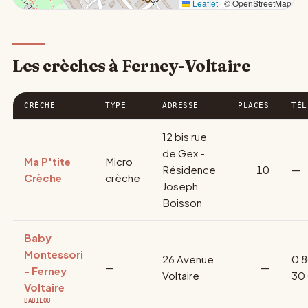
Leaflet
|
© OpenStreetMap
Les crèches à Ferney-Voltaire
CRÈCHE
TYPE
ADRESSE
PLACES
TÉL
12 bis rue
de Gex -
Ma P'tite
Micro
Résidence
10
—
Crèche
crèche
Joseph
Boisson
Baby
Montessori
26 Avenue
0 8
—
—
- Ferney
Voltaire
30
Voltaire
BABILOU