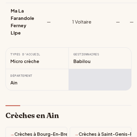
Ma La
Farandole
—
1 Voltaire
—
—
Ferney
Llpe
TYPES D'ACCUEIL
GESTIONNAIRES
Micro crèche
Babilou
DÉPARTEMENT
Ain
Crèches en Ain
Crèches à Bourg-En-Bresse
Crèches à Saint-Genis-Pou