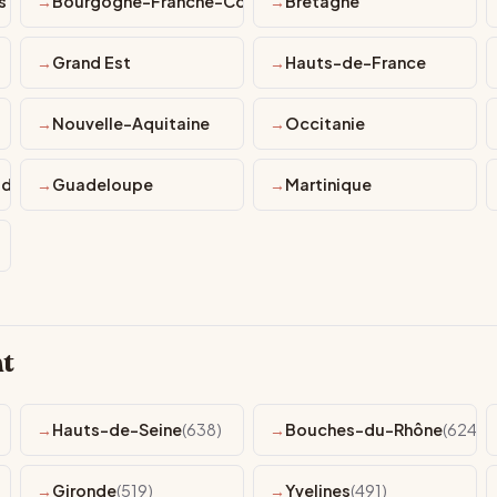
s
Bourgogne-Franche-Comté
Bretagne
Grand Est
Hauts-de-France
Nouvelle-Aquitaine
Occitanie
d'Azur
Guadeloupe
Martinique
t
Hauts-de-Seine
(638)
Bouches-du-Rhône
(624)
Gironde
(519)
Yvelines
(491)