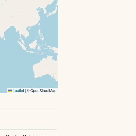
Leaflet
|
© OpenStreetMap