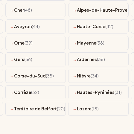
Cher
(48)
Alpes-de-Haute-Provenc
Aveyron
(44)
Haute-Corse
(42)
Orne
(39)
Mayenne
(38)
Gers
(36)
Ardennes
(36)
Corse-du-Sud
(35)
Nièvre
(34)
Corrèze
(32)
Hautes-Pyrénées
(31)
Territoire de Belfort
(20)
Lozère
(18)