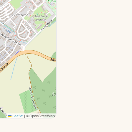
Leaflet
|
© OpenStreetMap