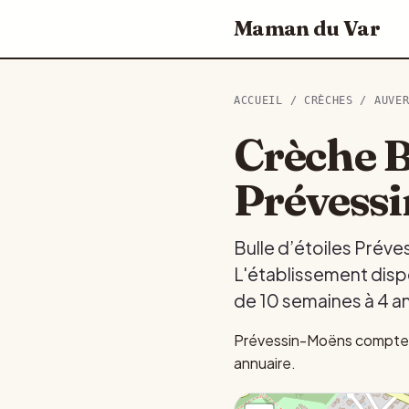
Maman du Var
ACCUEIL
/
CRÈCHES
/
AUVE
Crèche Bu
Prévess
Bulle d’étoiles Prév
L'établissement dispo
de 10 semaines à 4 a
Prévessin-Moëns compte 4
annuaire.