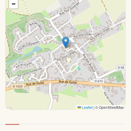
−
Leaflet
|
© OpenStreetMap