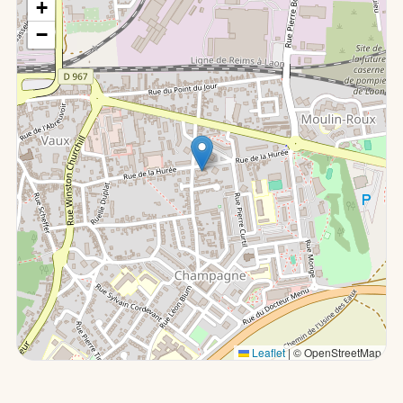
+
−
Leaflet
|
© OpenStreetMap