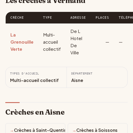
Les crèches à Vermand
CRÈCHE
TYPE
ADRESSE
PLACES
TÉLÉPH
De L
La
Multi-
Hotel
Grenouille
accueil
—
—
De
Verte
collectif
Ville
TYPES D'ACCUEIL
DÉPARTEMENT
Multi-accueil collectif
Aisne
Crèches en Aisne
Crèches à Saint-Quentin
Crèches à Soissons