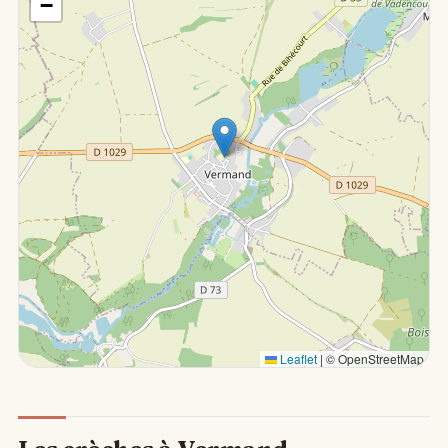
−
Leaflet
|
© OpenStreetMap