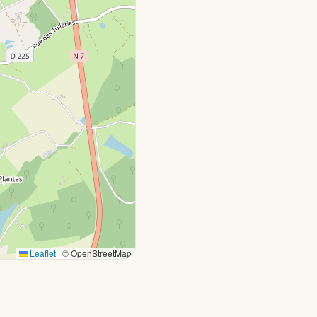
Leaflet
|
© OpenStreetMap