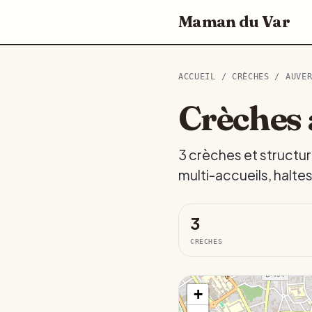
Maman du Var
ACCUEIL
/
CRÈCHES
/
AUVE
Crèches 
3 crèches et structur
multi-accueils, halte
3
CRÈCHES
+