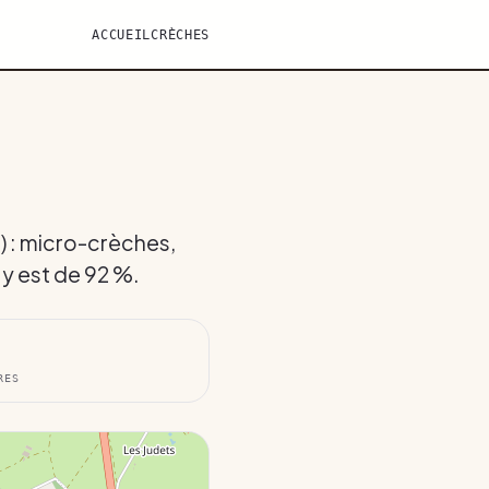
ACCUEIL
CRÈCHES
) : micro-crèches,
 y est de 92 %.
RES