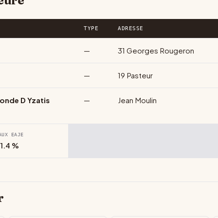
zeure
TYPE
ADRESSE
—
31 Georges Rougeron
—
19 Pasteur
Monde D Yzatis
—
Jean Moulin
AUX EAJE
1.4 %
r