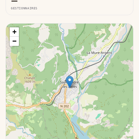
—
GESTIONNAIRES
+
−