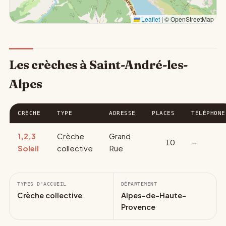
Leaflet
|
© OpenStreetMap
Les crèches à Saint-André-les-
Alpes
CRÈCHE
TYPE
ADRESSE
PLACES
TÉLÉPHONE
1,2,3
Crèche
Grand
10
—
Soleil
collective
Rue
TYPES D'ACCUEIL
DÉPARTEMENT
Crèche collective
Alpes-de-Haute-
Provence