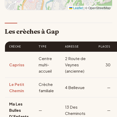
Leaflet
|
© OpenStreetMap
Les crèches à Gap
CRÈCHE
TYPE
ADRESSE
PLACES
Centre
2 Route de
Capriss
multi-
Veynes
30
accueil
(ancienne)
Le Petit
Crèche
4 Bellevue
—
Chemin
familiale
Ma Les
13 Des
Bulles
—
—
Cheminots
D'Enfants