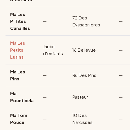
Ma Les
72 Des
P'Tites
—
—
Eyssagnieres
Canailles
Ma Les
Jardin
Petits
16 Bellevue
—
d'enfants
Lutins
Ma Les
—
Ru Des Pins
—
Pins
Ma
—
Pasteur
—
Pountinela
Ma Tom
10 Des
—
—
Pouce
Narcisses