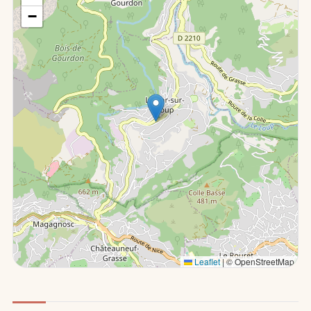
−
Leaflet
|
© OpenStreetMap