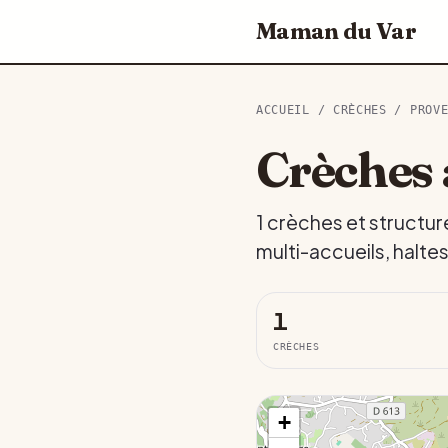
Maman du Var
ACCUEIL
/
CRÈCHES
/
PROV
Crèches 
1 crèches et structur
multi-accueils, halte
1
CRÈCHES
+