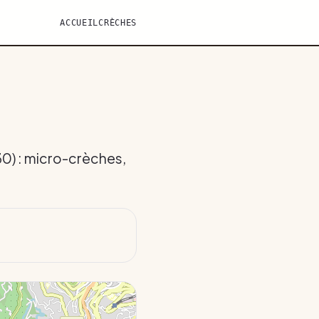
ACCUEIL
CRÈCHES
30) : micro-crèches,