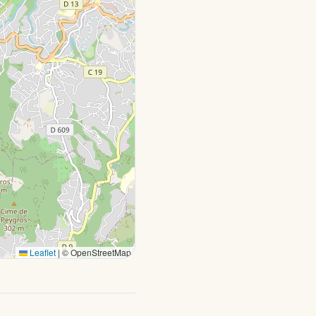
Leaflet
|
© OpenStreetMap