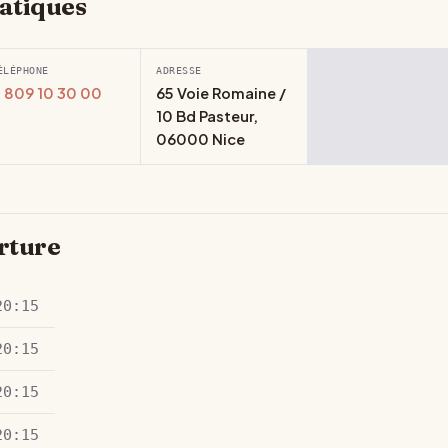
atiques
ÉLÉPHONE
ADRESSE
 809 10 30 00
65 Voie Romaine /
10 Bd Pasteur,
06000 Nice
rture
20:15
20:15
20:15
20:15