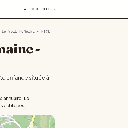
ACCUEIL
CRÈCHES
 LA VOIE ROMAINE - NICE
maine -
ite enfance située à
e annuaire. Le
es publiques).