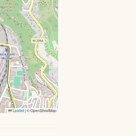
Leaflet
|
© OpenStreetMap