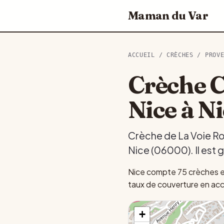
Maman du Var
ACCUEIL
/
CRÈCHES
/
PROV
Crèche C
Nice à N
Crèche de La Voie Rom
Nice (06000). Il est 
Nice compte 75 crèches et
taux de couverture en accu
+