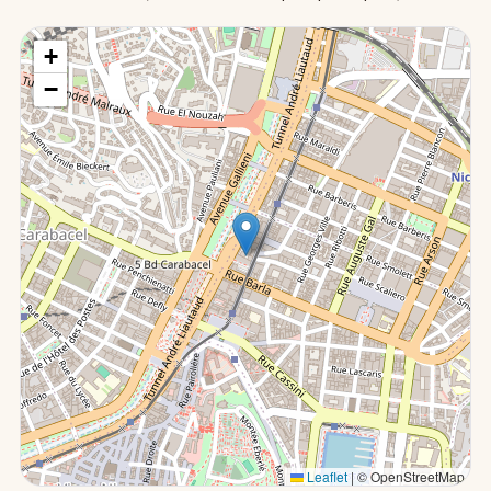
+
−
Leaflet
|
© OpenStreetMap