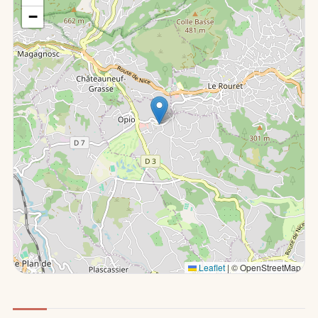
−
Leaflet
|
© OpenStreetMap