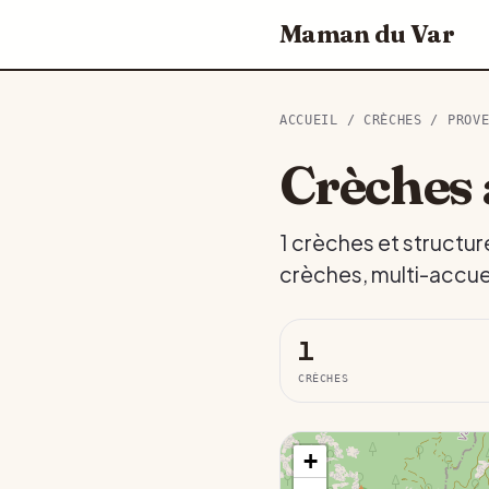
Maman du Var
ACCUEIL
/
CRÈCHES
/
PROV
Crèches 
1 crèches et structur
crèches, multi-accuei
1
CRÈCHES
+