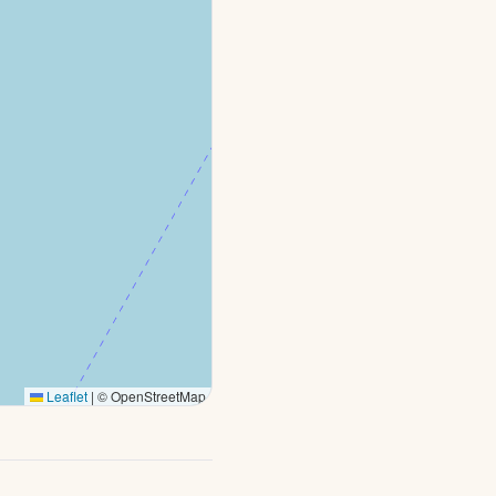
Leaflet
|
© OpenStreetMap