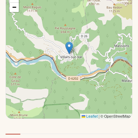
−
Leaflet
|
© OpenStreetMap