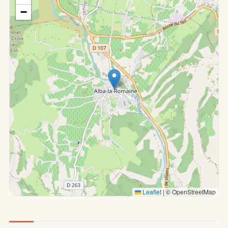
−
Leaflet
|
© OpenStreetMap