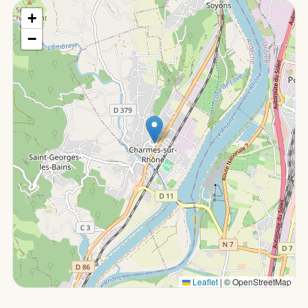
+
−
Leaflet
|
© OpenStreetMap