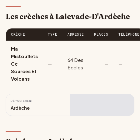
Les crèches à Lalevade-D'Ardèche
CRÈCHE
TYPE
ADRESSE
PLACES
TÉLÉPHONE
Ma
Mistouflets
64 Des
Cc
—
—
—
Ecoles
Sources Et
Volcans
DÉPARTEMENT
Ardèche