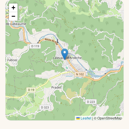
+
−
Leaflet
|
© OpenStreetMap