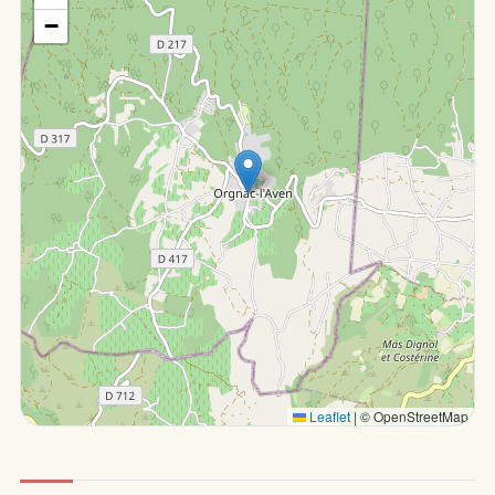
−
Leaflet
|
© OpenStreetMap