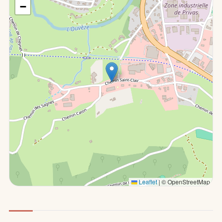
−
Leaflet
|
© OpenStreetMap