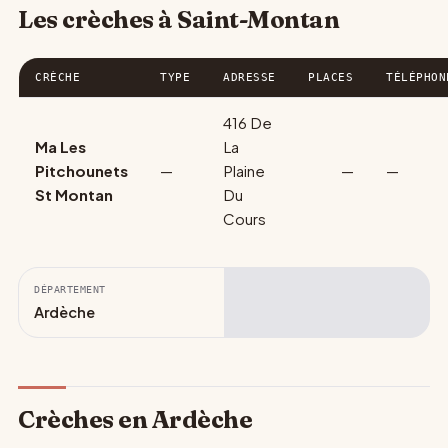
Les crèches à Saint-Montan
CRÈCHE
TYPE
ADRESSE
PLACES
TÉLÉPHON
416 De
Ma Les
La
Pitchounets
—
Plaine
—
—
St Montan
Du
Cours
DÉPARTEMENT
Ardèche
Crèches en Ardèche