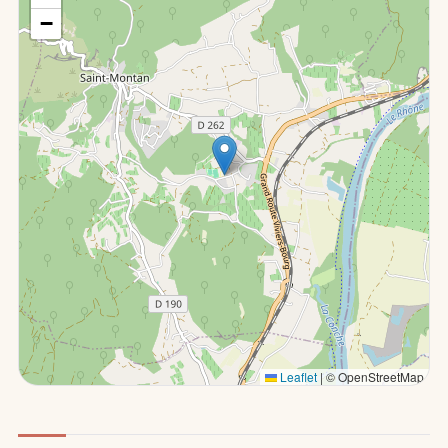
−
Leaflet
|
© OpenStreetMap