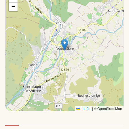
−
Leaflet
|
© OpenStreetMap