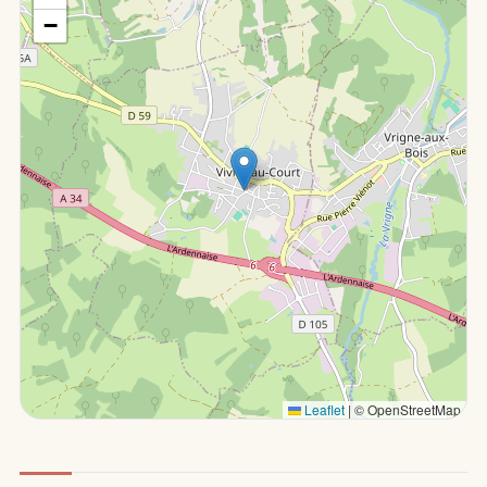
−
Leaflet
|
© OpenStreetMap