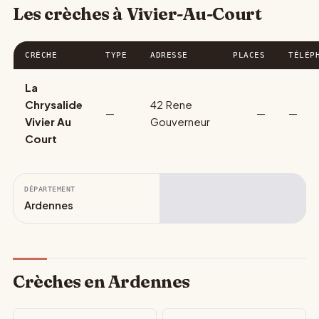
Les crèches à Vivier-Au-Court
CRÈCHE
TYPE
ADRESSE
PLACES
TÉLÉP
La
Chrysalide
42 Rene
—
—
—
Vivier Au
Gouverneur
Court
DÉPARTEMENT
Ardennes
Crèches en Ardennes