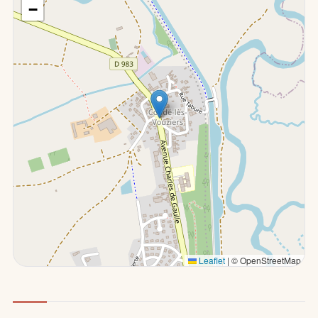
−
Leaflet
|
© OpenStreetMap