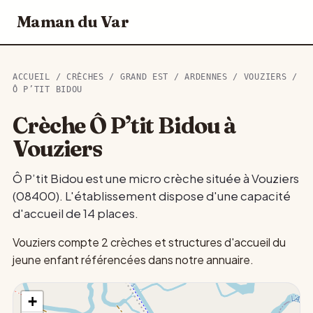
Maman du Var
ACCUEIL
/
CRÈCHES
/
GRAND EST
/
ARDENNES
/
VOUZIERS
/
Ô P’TIT BIDOU
Crèche Ô P’tit Bidou à
Vouziers
Ô P’tit Bidou est une micro crèche située à Vouziers
(08400). L'établissement dispose d'une capacité
d'accueil de 14 places.
Vouziers compte 2 crèches et structures d'accueil du
jeune enfant référencées dans notre annuaire.
+