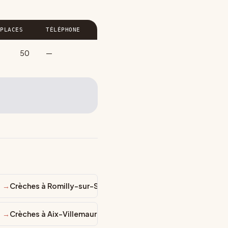
PLACES
TÉLÉPHONE
50
—
ne
Crèches à Romilly-sur-Seine
Crèches à Aix-Villemaur-Pâlis