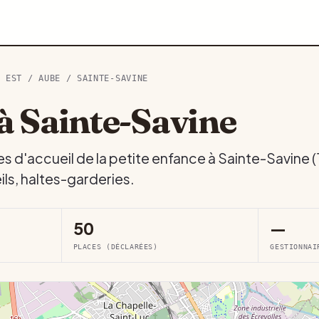
D EST
/
AUBE
/ SAINTE-SAVINE
à Sainte-Savine
es d'accueil de la petite enfance à Sainte-Savine 
ls, haltes-garderies.
50
—
PLACES (DÉCLARÉES)
GESTIONNAI