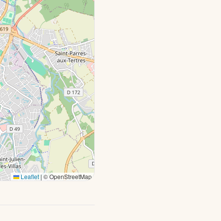
Leaflet
|
© OpenStreetMap