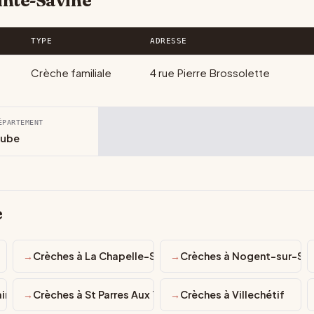
inte-Savine
TYPE
ADRESSE
Crèche familiale
4 rue Pierre Brossolette
ÉPARTEMENT
ube
e
Crèches à La Chapelle-Saint-Luc
Crèches à Nogent-sur-Sei
int-Sulpice
Crèches à St Parres Aux Tertres
Crèches à Villechétif