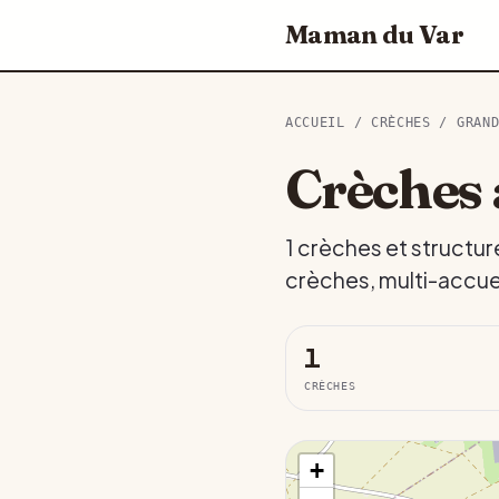
Maman du Var
ACCUEIL
/
CRÈCHES
/
GRAN
Crèches 
1 crèches et structur
crèches, multi-accuei
1
CRÈCHES
+