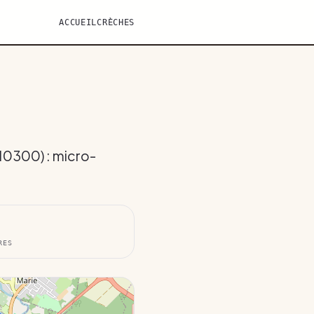
ACCUEIL
CRÈCHES
(10300) : micro-
RES