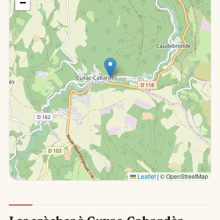
−
Leaflet
|
© OpenStreetMap