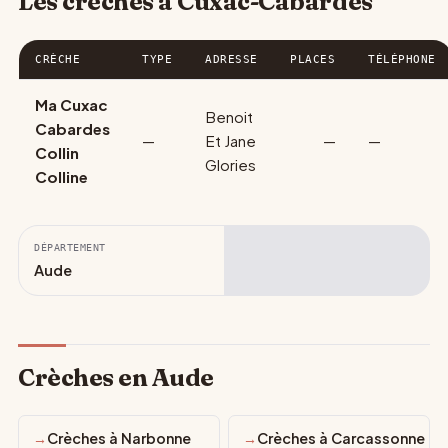
Les crèches à Cuxac-Cabardès
CRÈCHE
TYPE
ADRESSE
PLACES
TÉLÉPHONE
Ma Cuxac
Benoit
Cabardes
—
Et Jane
—
—
Collin
Glories
Colline
DÉPARTEMENT
Aude
Crèches en Aude
Crèches à Narbonne
Crèches à Carcassonne