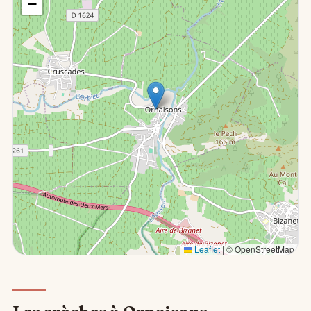
−
Leaflet
|
© OpenStreetMap