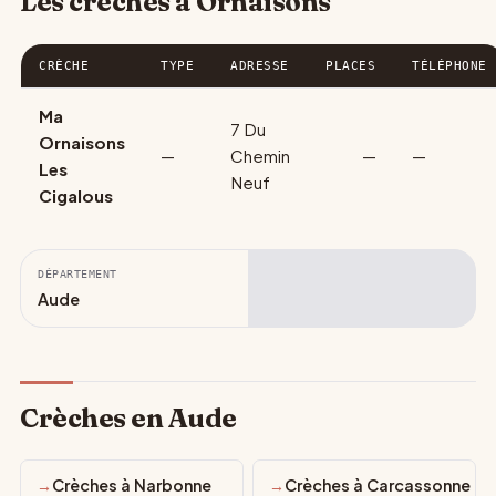
Les crèches à Ornaisons
CRÈCHE
TYPE
ADRESSE
PLACES
TÉLÉPHONE
Ma
7 Du
Ornaisons
—
Chemin
—
—
Les
Neuf
Cigalous
DÉPARTEMENT
Aude
Crèches en Aude
Crèches à Narbonne
Crèches à Carcassonne