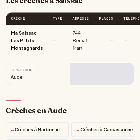
Les crèches à Saissac
CRÈCHE
TYPE
ADRESSE
PLACES
TÉLÉPHO
Ma Saissac
744
Les P'Tits
—
Bernat
—
—
Montagnards
Marti
DÉPARTEMENT
Aude
Crèches en Aude
Crèches à Narbonne
Crèches à Carcassonne