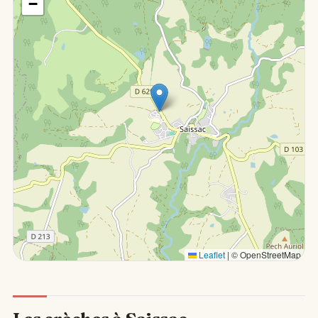
−
Leaflet
|
© OpenStreetMap