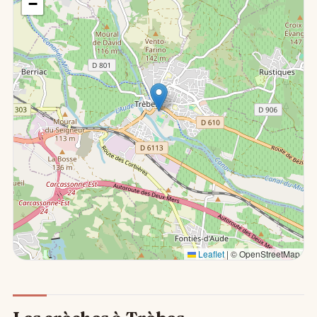
−
Leaflet
|
© OpenStreetMap