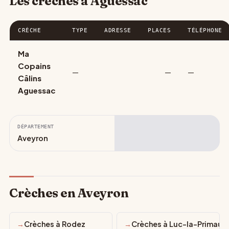
Les crèches à Aguessac
CRÈCHE
TYPE
ADRESSE
PLACES
TÉLÉPHONE
Ma
Copains
—
—
—
Câlins
Aguessac
DÉPARTEMENT
Aveyron
Crèches en Aveyron
Crèches à Rodez
Crèches à Luc-la-Primaub