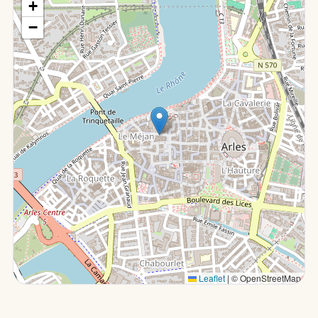
+
−
Leaflet
|
© OpenStreetMap