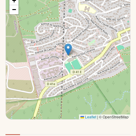
+
−
Leaflet
|
© OpenStreetMap