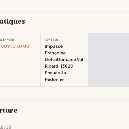
atiques
ÉLÉPHONE
ADRESSE
 809 10 30 00
Impasse
Françoise
DoltoDomaine Val
Ricard, 13820
Ensuès-la-
Redonne
rture
18:30