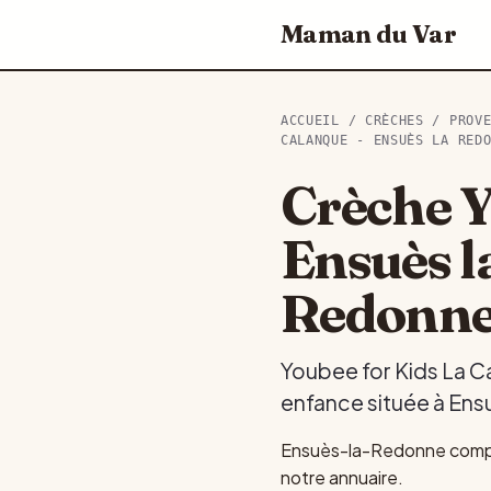
Maman du Var
ACCUEIL
/
CRÈCHES
/
PROV
CALANQUE - ENSUÈS LA RED
Crèche Y
Ensuès l
Redonn
Youbee for Kids La Ca
enfance située à Ensu
Ensuès-la-Redonne compte
notre annuaire.