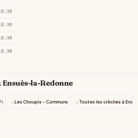
18:30
18:30
18:30
18:30
à Ensuès-la-Redonne
or Kids “La Calanque”
Les Choupis - Commune Ensues La Redonne
Toutes les crèches à Ens