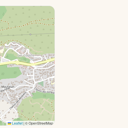
Leaflet
|
© OpenStreetMap