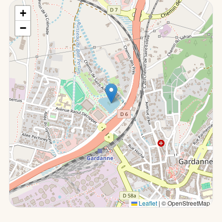
+
−
Leaflet
|
© OpenStreetMap