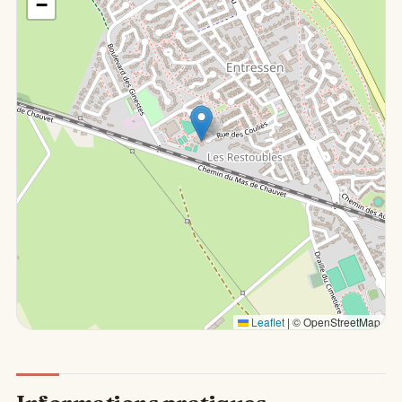
−
Leaflet
|
© OpenStreetMap