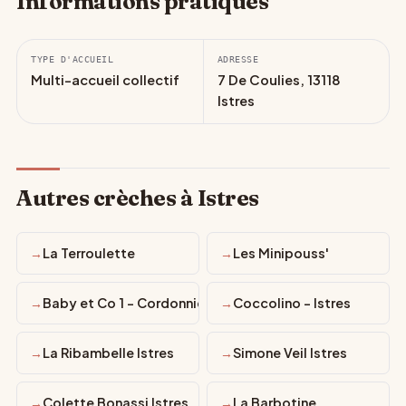
Informations pratiques
TYPE D'ACCUEIL
ADRESSE
Multi-accueil collectif
7 De Coulies, 13118
Istres
Autres crèches à Istres
La Terroulette
Les Minipouss'
Baby et Co 1 - Cordonniers - Istres
Coccolino - Istres
La Ribambelle Istres
Simone Veil Istres
Colette Bonassi Istres
La Barbotine