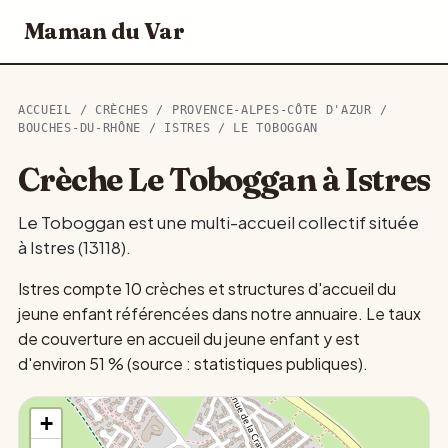
Maman du Var
ACCUEIL
/
CRÈCHES
/
PROVENCE-ALPES-CÔTE D'AZUR
/
BOUCHES-DU-RHÔNE
/
ISTRES
/ LE TOBOGGAN
Crèche Le Toboggan à Istres
Le Toboggan est une multi-accueil collectif située
à Istres (13118).
Istres compte 10 crèches et structures d'accueil du
jeune enfant référencées dans notre annuaire. Le taux
de couverture en accueil du jeune enfant y est
d'environ 51 % (source : statistiques publiques).
+