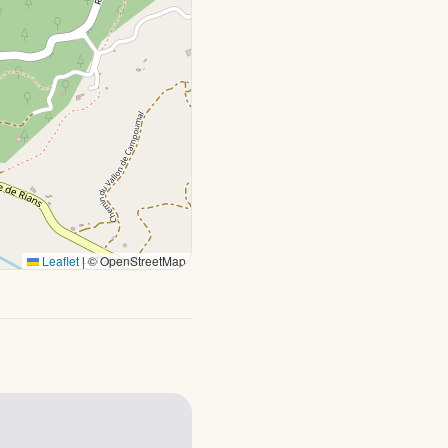
Leaflet
|
© OpenStreetMap