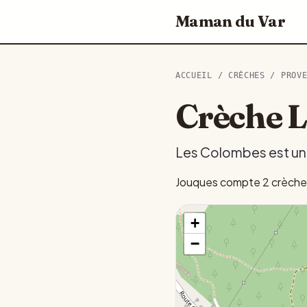
Maman du Var
ACCUEIL
/
CRÈCHES
/
PROV
Crèche L
Les Colombes est une 
Jouques compte 2 crèches 
+
−