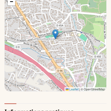
−
Leaflet
|
© OpenStreetMap