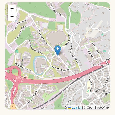
+
−
Leaflet
|
© OpenStreetMap