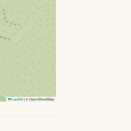
Leaflet
|
© OpenStreetMap