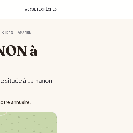
ACCUEIL
CRÈCHES
 KID'S LAMANON
NON à
ce située à Lamanon
otre annuaire.