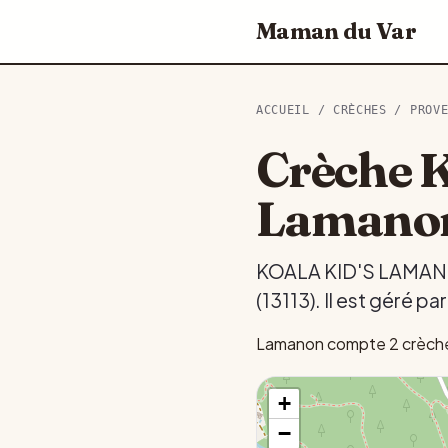
Maman du Var
ACCUEIL
/
CRÈCHES
/
PROV
Crèche 
Lamano
KOALA KID'S LAMANON 
(13113). Il est géré pa
Lamanon compte 2 crèches
+
−