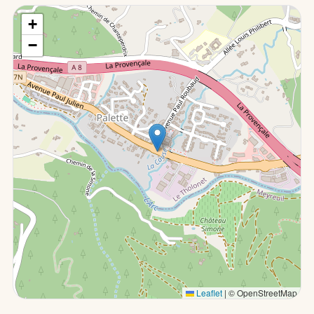
+
−
Leaflet
|
© OpenStreetMap