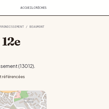
ACCUEIL
CRÈCHES
RRONDISSEMENT
/ BEAUMONT
 12e
issement (13012).
nt référencées