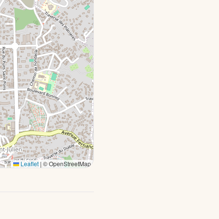
Leaflet
|
© OpenStreetMap