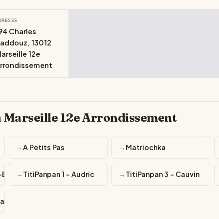
DRESSE
94 Charles
addouz, 13012
arseille 12e
rrondissement
à Marseille 12e Arrondissement
A Petits Pas
Matriochka
t-Barnabé
TitiPanpan 1 - Audric
TitiPanpan 3 - Cauvin
arseille 12e Arrondissement