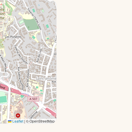
Leaflet
|
© OpenStreetMap