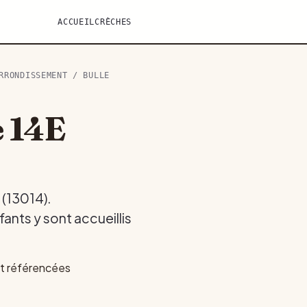
ACCUEIL
CRÈCHES
RRONDISSEMENT
/ BULLE
e 14E
 (13014).
ants y sont accueillis
nt référencées