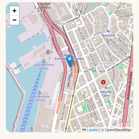
+
−
Leaflet
|
© OpenStreetMap