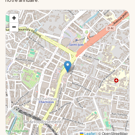
+
−
Leaflet
|
© OpenStreetMap