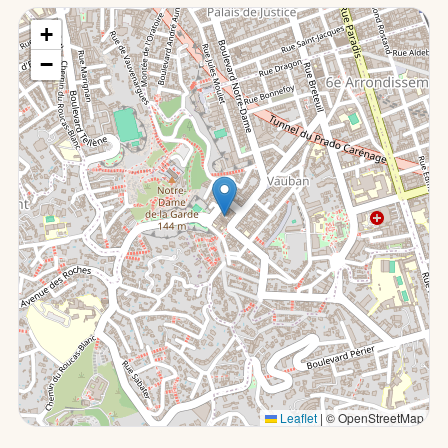
+
−
Leaflet
|
© OpenStreetMap