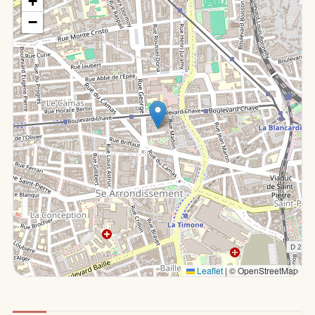
+
−
Leaflet
|
© OpenStreetMap