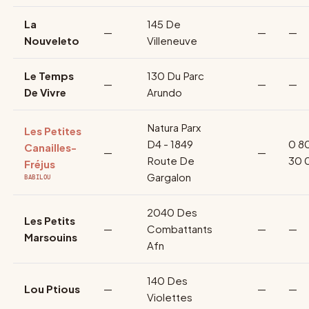
La
145 De
—
—
—
Nouveleto
Villeneuve
Le Temps
130 Du Parc
—
—
—
De Vivre
Arundo
Natura Parx
Les Petites
D4 - 1849
0 8
Canailles-
—
—
Route De
30 
Fréjus
Gargalon
BABILOU
2040 Des
Les Petits
—
Combattants
—
—
Marsouins
Afn
140 Des
Lou Ptious
—
—
—
Violettes