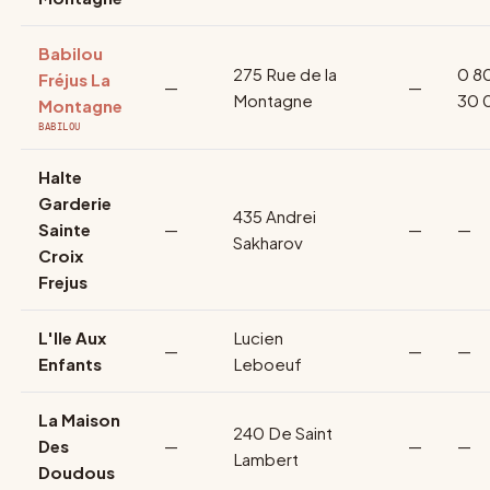
Babilou
275 Rue de la
0 8
Fréjus La
—
—
Montagne
30 
Montagne
BABILOU
Halte
Garderie
435 Andrei
Sainte
—
—
—
Sakharov
Croix
Frejus
L'Ile Aux
Lucien
—
—
—
Enfants
Leboeuf
La Maison
240 De Saint
Des
—
—
—
Lambert
Doudous