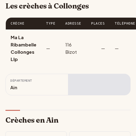
Les crèches à Collonges
CRÈCHE
TYPE
ADRESSE
PLACES
TÉLÉPHONE
Ma La
Ribambelle
116
—
—
—
Collonges
Bizot
Llp
DÉPARTEMENT
Ain
Crèches en Ain