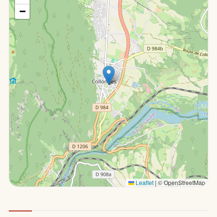
−
Leaflet
|
© OpenStreetMap