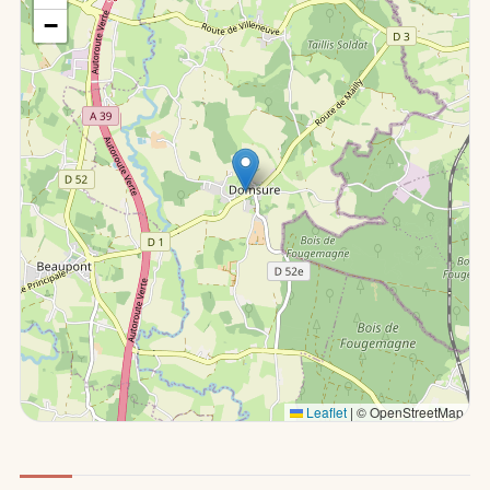
−
Leaflet
|
© OpenStreetMap